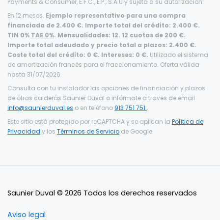
Payments & Consumer, E.F.C., E.P., S.A.U y sujeta a su autorización.
+ Añadir instalador
En 12 meses.
Ejemplo representativo para una compra
Mostrar más resultados
financiada de 2.400 €. Importe total del crédito: 2.400 €.
TIN 0%
TAE 0%
. Mensualidades: 12. 12 cuotas de 200 €.
Importe total adeudado y precio total a plazos: 2.400 €.
¿Quieres cambiar de caldera?
Coste total del crédito: 0 €. Intereses: 0 €.
Utilizado el sistema
de amortización francés para el fraccionamiento. Oferta válida
hasta 31/07/2026.
Recibe presupuesto en 24 horas
Consulta con tu instalador las opciones de financiación y plazos
de otras calderas Saunier Duval o infórmate a través de email
info@saunierduval.es
o en teléfono
913 751 751.
.
Nombre y apellidos
Este sitio está protegido por reCAPTCHA y se aplican la
Política de
Privacidad
y los
Términos de Servicio
de Google.
Correo electrónico
Saunier Duval © 2026 Todos los derechos reservados
Teléfono móvil
Aviso legal